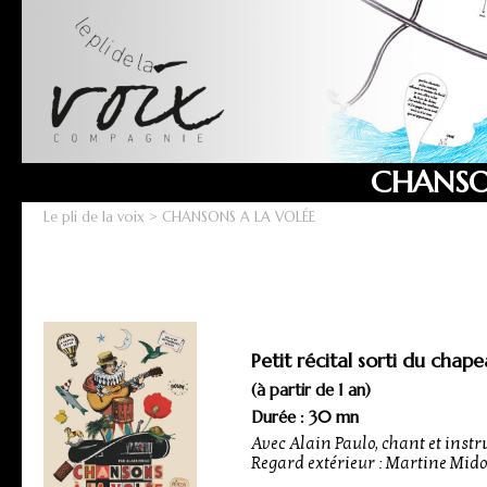
CHANSO
Le pli de la voix
> CHANSONS A LA VOLÉE
Petit récital sorti du chap
(à partir de 1 an)
Durée : 30 mn
Avec Alain Paulo, chant et inst
Regard extérieur : Martine Mid