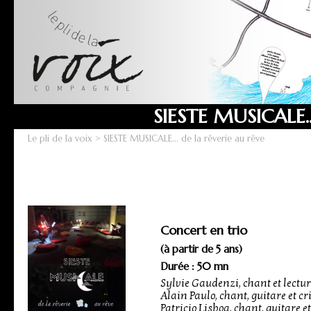
SIESTE MUSICALE.
Le pli de la voix
> SIESTE MUSICALE... de la rêverie au rêve
Concert en trio
(à partir de 5 ans)
Durée : 50 mn
Sylvie Gaudenzi, chant et lectu
Alain Paulo, chant, guitare et cr
Patricio Lisboa, chant, guitare 